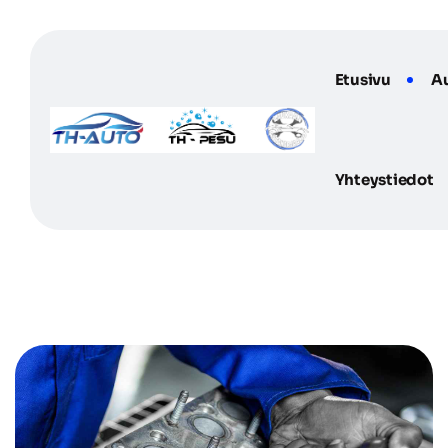
Skip
to
content
Etusivu
A
Yhteystiedot