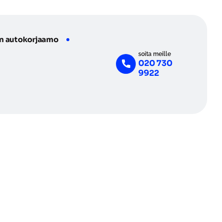
n autokorjaamo
soita meille
020 730
9922