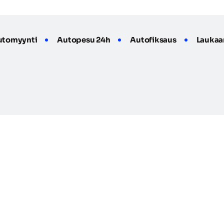
utomyynti
Autopesu 24h
Autofiksaus
Laukaa