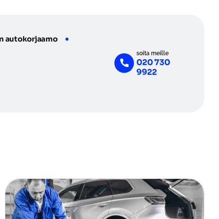
n autokorjaamo
soita meille
020 730
9922