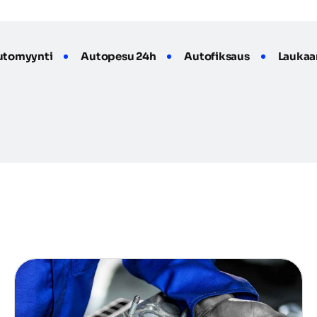
utomyynti
Autopesu 24h
Autofiksaus
Laukaa