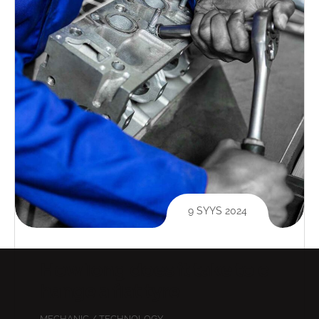
9 SYYS 2024
How long does it take to c
hange a flat tyre
MECHANIC
/
TECHNOLOGY