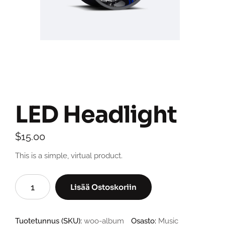
LED Headlight
$
15.00
This is a simple, virtual product.
LED
Lisää Ostoskoriin
Headlight
määrä
Tuotetunnus (SKU):
woo-album
Osasto:
Music