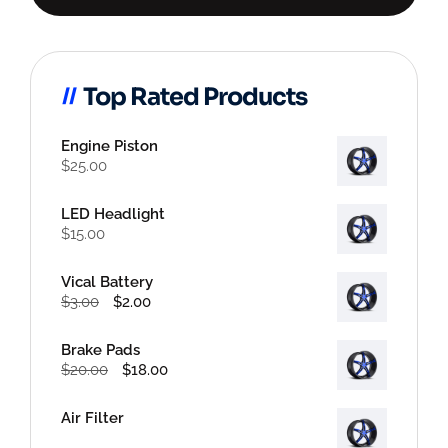
Top Rated Products
Engine Piston
$
25.00
LED Headlight
$
15.00
Vical Battery
Alkuperäinen
Nykyinen
$
3.00
$
2.00
hinta
hinta
oli:
on:
Brake Pads
$3.00.
$2.00.
Alkuperäinen
Nykyinen
$
20.00
$
18.00
hinta
hinta
oli:
on:
Air Filter
$20.00.
$18.00.