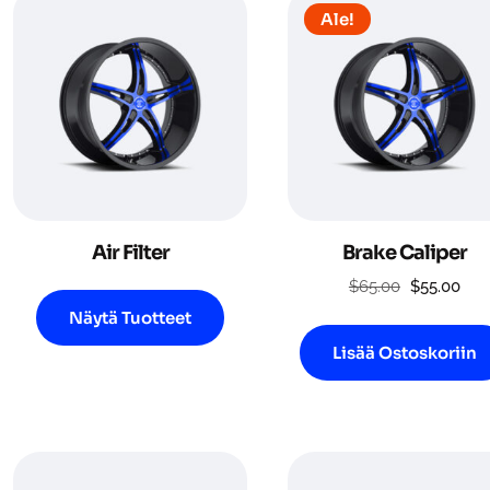
Ale!
Air Filter
Brake Caliper
Alkuperäi
Nyk
$
65.00
$
55.00
hinta
hint
Näytä Tuotteet
oli:
on:
Lisää Ostoskoriin
$65.00.
$55.