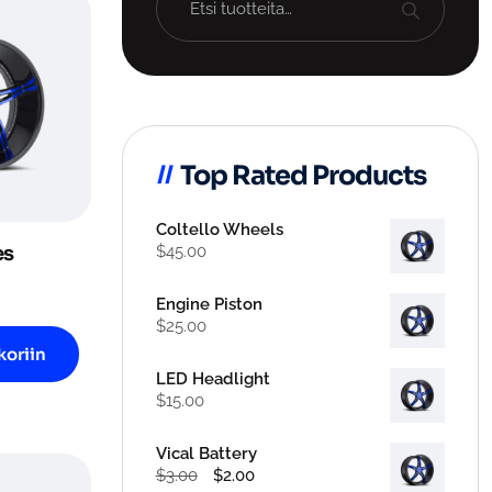
Top Rated Products
Coltello Wheels
es
$
45.00
Engine Piston
$
25.00
koriin
LED Headlight
$
15.00
Vical Battery
Alkuperäinen
Nykyinen
$
3.00
$
2.00