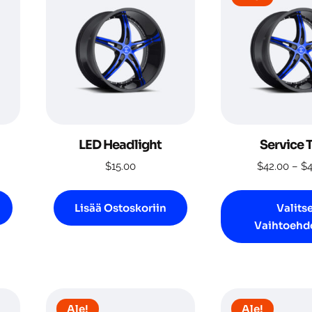
LED Headlight
Service 
$
15.00
$
42.00
–
$
Lisää Ostoskoriin
Valits
Vaihtoehd
Ale!
Ale!