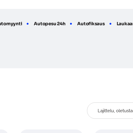
utomyynti
Autopesu 24h
Autofiksaus
Laukaa
Lajittelu, oletust