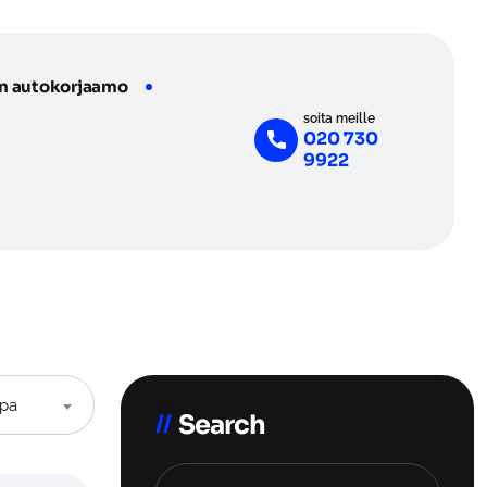
n autokorjaamo
soita meille
020 730
9922
apa
Search
Etsi: