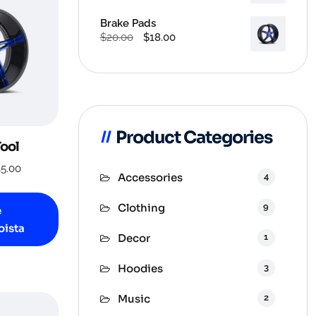
hinta
hinta
oli:
on:
Brake Pads
$3.00.
$2.00.
Alkuperäinen
Nykyinen
$
20.00
$
18.00
hinta
hinta
oli:
on:
$20.00.
$18.00.
Product Categories
Tool
Hintaluokka:
45.00
4
Accessories
$42.00
Tällä
-
tuotteella
9
Clothing
e
$45.00
on
oista
1
Decor
useampi
muunnelma.
3
Hoodies
Voit
tehdä
2
Music
valinnat