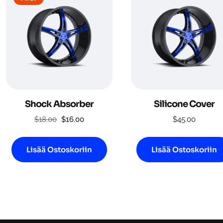
Shock Absorber
Silicone Cover
Alkuperäinen
Nykyinen
$
18.00
$
16.00
$
45.00
hinta
hinta
oli:
on:
Lisää Ostoskoriin
Lisää Ostoskoriin
$18.00.
$16.00.